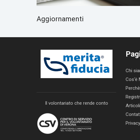
Aggiornamenti
Pag
Chi si
Cos'è 
Perchè
Registr
Il volontariato che rende conto
Articoli
Contat
Privac